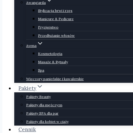
Awangarda
Stylizacja brwi i rzęs
Manicure & Pedicure
Fryzjerstwo
Przedłużanie włosów
Avena
Kosmetologia
Masaże & Rytuały
Spa
Wieczory panieńskie i kawalerskie
Pakiety
Pakiety Beauty
Pakiety dla mężczyzn
Pakiety SPA dla par
Pakiety dla kobiet w ciąży
Cennik