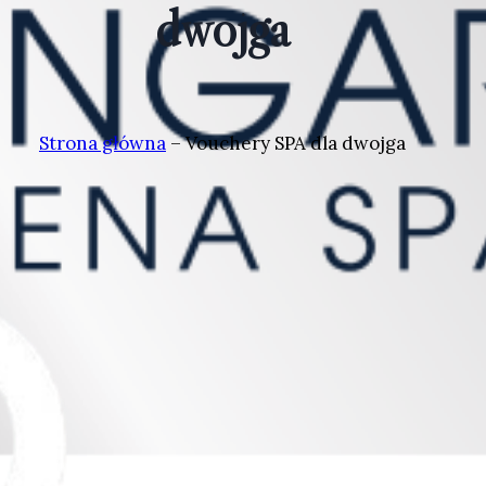
dwojga
Strona główna
–
Vouchery SPA dla dwojga