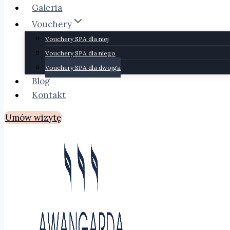
Galeria
Vouchery
Vouchery SPA dla niej
Vouchery SPA dla niego
Vouchery SPA dla dwojga
Blog
Kontakt
Umów wizytę