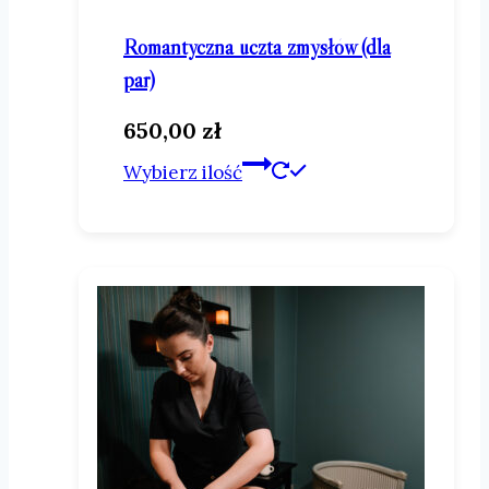
Romantyczna uczta zmysłów (dla
par)
650,00
zł
Ten
Wybierz ilość
produkt
ma
wiele
wariantów.
Opcje
można
wybrać
na
stronie
produktu