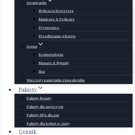
Awangarda
Stylizacja brwi i rzęs
Manicure & Pedicure
Fryzjerstwo
Przedłużanie włosów
Avena
Kosmetologia
Masaże & Rytuały
Spa
Wieczory panieńskie i kawalerskie
Pakiety
Pakiety Beauty
Pakiety dla mężczyzn
Pakiety SPA dla par
Pakiety dla kobiet w ciąży
Cennik