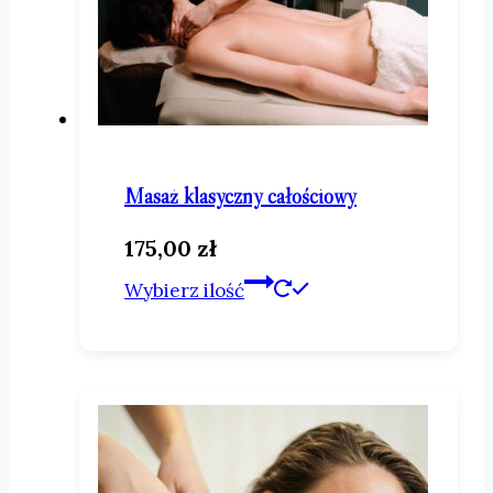
Masaż klasyczny całościowy
175,00
zł
Ten
Wybierz ilość
produkt
ma
wiele
wariantów.
Opcje
można
wybrać