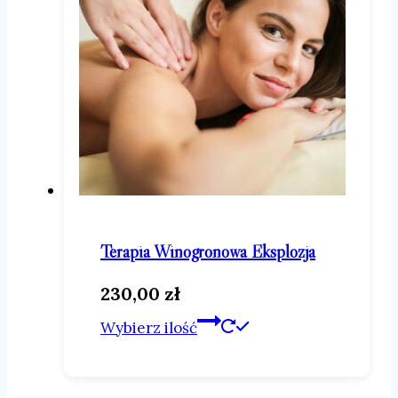
na
stronie
produktu
Terapia Winogronowa Eksplozja
230,00
zł
Ten
Wybierz ilość
produkt
ma
wiele