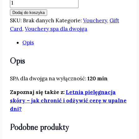
ilość
SPA
Dodaj do koszyka
dla
SKU:
Brak danych
Kategorie:
Vouchery
,
Gift
dwojga
Card
,
Vouchery spa dla dwojga
na
Opis
wyłączność
Opis
SPA dla dwojga na wyłączność:
120 min
Zapoznaj się także z:
Letnia pielęgnacja
skóry – jak chronić i odżywić cerę w upalne
dni?
Podobne produkty