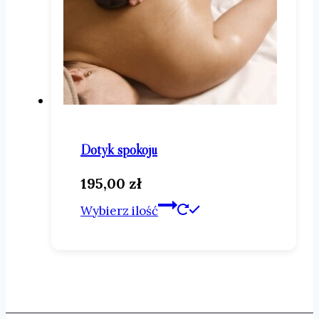
produktu
Dotyk spokoju
195,00
zł
Ten
Wybierz ilość
produkt
ma
wiele
wariantów.
Opcje
można