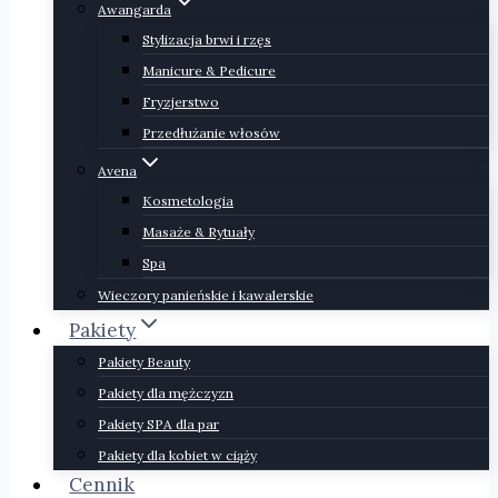
Awangarda
Stylizacja brwi i rzęs
Manicure & Pedicure
Fryzjerstwo
Przedłużanie włosów
Avena
Kosmetologia
Masaże & Rytuały
Spa
Wieczory panieńskie i kawalerskie
Pakiety
Pakiety Beauty
Pakiety dla mężczyzn
Pakiety SPA dla par
Pakiety dla kobiet w ciąży
Cennik