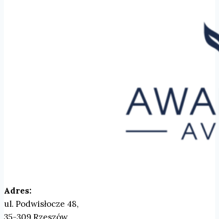
wybrać
na
stronie
produktu
Adres:
ul. Podwisłocze 48,
35-309 Rzeszów