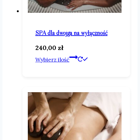
SPA dla dwojga na wyłączność
240,00
zł
Ten
Wybierz ilość
produkt
ma
wiele
wariantów.
Opcje
można
wybrać
na
stronie