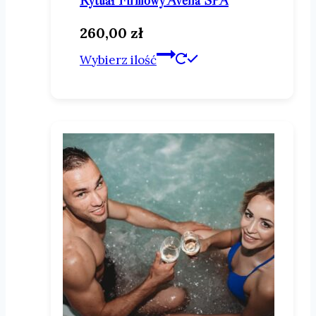
260,00
zł
Ten
Wybierz ilość
produkt
ma
wiele
wariantów.
Opcje
można
wybrać
na
stronie
produktu