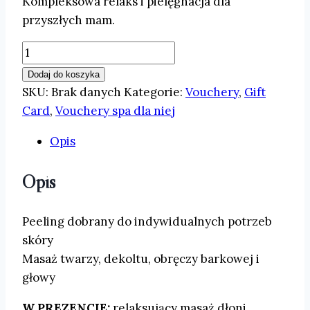
Kompleksowa relaks i pielęgnacja dla
przyszłych mam.
ilość
ZADBANA
Dodaj do koszyka
MAMA
SKU:
Brak danych
Kategorie:
Vouchery
,
Gift
Card
,
Vouchery spa dla niej
Opis
Opis
Peeling dobrany do indywidualnych potrzeb
skóry
Masaż twarzy, dekoltu, obręczy barkowej i
głowy
W PREZENCIE:
relaksujący masaż dłoni