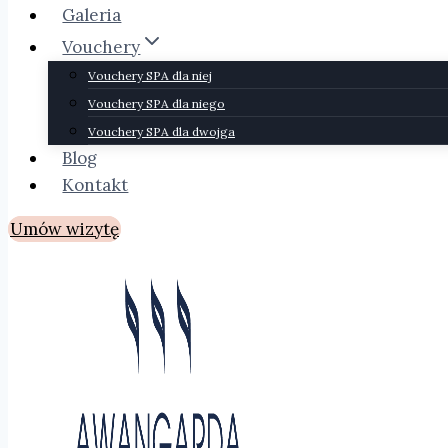
Galeria
Vouchery
Vouchery SPA dla niej
Vouchery SPA dla niego
Vouchery SPA dla dwojga
Blog
Kontakt
Umów wizytę