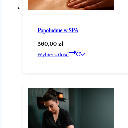
Popołudnie w SPA
360,00
zł
Ten
Wybierz ilość
produkt
ma
wiele
wariantów.
Opcje
można
wybrać
na
stronie