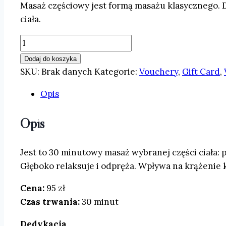
Masaż częściowy jest formą masażu klasycznego. Dz
ciała.
ilość
Masaż
Dodaj do koszyka
częściowy
SKU:
Brak danych
Kategorie:
Vouchery
,
Gift Card
,
(plecy
Opis
lub
uda,
Opis
łydki)
Jest to 30 minutowy masaż wybranej części ciała: 
Głęboko relaksuje i odpręża. Wpływa na krążenie kr
Cena:
95 zł
Czas trwania:
30 minut
Dedykacja