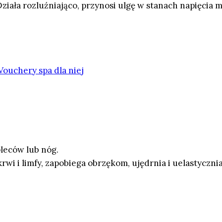
iała rozluźniająco, przynosi ulgę w stanach napięcia m
Vouchery spa dla niej
pleców lub nóg.
wi i limfy, zapobiega obrzękom, ujędrnia i uelastycznia