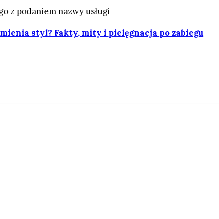
go z podaniem nazwy usługi
ienia styl? Fakty, mity i pielęgnacja po zabiegu