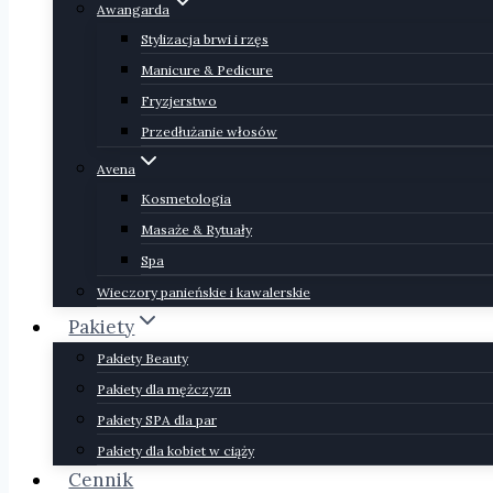
Awangarda
Stylizacja brwi i rzęs
Manicure & Pedicure
Fryzjerstwo
Przedłużanie włosów
Avena
Kosmetologia
Masaże & Rytuały
Spa
Wieczory panieńskie i kawalerskie
Pakiety
Pakiety Beauty
Pakiety dla mężczyzn
Pakiety SPA dla par
Pakiety dla kobiet w ciąży
Cennik