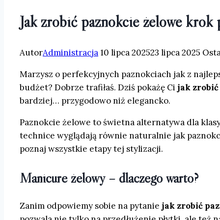
Jak zrobić paznokcie żelowe kro
Autor
Administracja
10 lipca 2025
23 lipca 2025
Osta
Marzysz o perfekcyjnych paznokciach jak z najlep
budżet? Dobrze trafiłaś. Dziś pokażę Ci
jak zrobi
bardziej… przygodowo niż elegancko.
Paznokcie żelowe to świetna alternatywa dla klasy
technice wyglądają równie naturalnie jak paznok
poznaj wszystkie etapy tej stylizacji.
Manicure żelowy – dlaczego warto?
Zanim odpowiemy sobie na pytanie
jak zrobić pa
pozwala nie tylko na przedłużenie płytki, ale też 