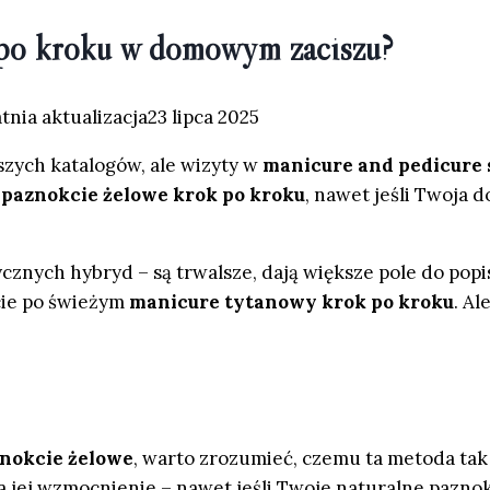
k po kroku w domowym zaciszu?
tnia aktualizacja
23 lipca 2025
szych katalogów, ale wizyty w
manicure and pedicure 
ć paznokcie żelowe krok po kroku
, nawet jeśli Twoja 
cznych hybryd – są trwalsze, dają większe pole do pop
cie po świeżym
manicure tytanowy krok po kroku
. Al
znokcie żelowe
, warto zrozumieć, czemu ta metoda tak 
na jej wzmocnienie – nawet jeśli Twoje naturalne paznok