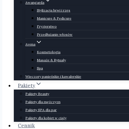
Awangarda
Stylizacja brwi i rzęs
Manicure & Pedicure
Fryzjerstwo
Przedłużanie włosów
Avena
Kosmetologia
Masaże & Rytuały
Spa
Wieczory panieńskie i kawalerskie
Pakiety
Pakiety Beauty
Pakiety dla mężczyzn
Pakiety SPA dla par
Pakiety dla kobiet w ciąży
Cennik