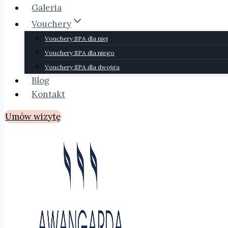
Galeria
Vouchery
Vouchery SPA dla niej
Vouchery SPA dla niego
Vouchery SPA dla dwojga
Blog
Kontakt
Umów wizytę