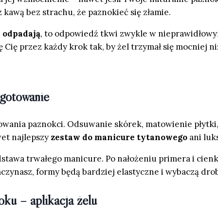
 kawą bez strachu, że paznokieć się złamie.
 odpadają
, to odpowiedź tkwi zwykle w nieprawidłowy
 Cię przez każdy krok tak, by żel trzymał się mocniej n
ygotowanie
owania paznokci. Odsuwanie skórek, matowienie płytki,
wet najlepszy
zestaw do manicure tytanowego
ani luk
odstawa trwałego manicure. Po nałożeniu primera i cien
zaczynasz, formy będą bardziej elastyczne i wybaczą dro
oku – aplikacja żelu