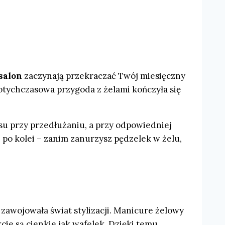
salon
zaczynają przekraczać Twój miesięczny
dotychczasowa przygoda z żelami kończyła się
isu przy przedłużaniu, a przy odpowiedniej
e po kolei – zanim zanurzysz pędzelek w żelu,
zawojowała świat stylizacji. Manicure żelowy
cie są cienkie jak wafelek. Dzięki temu